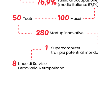
LA
road map
VERSO IL TERZO PSM
Dicembre
2025