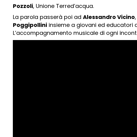
Pozzoli
, Unione Terred’acqua.
La parola passerà poi ad
Alessandro Vicino
Poggipollini
insieme a giovani ed educatori d
L’accompagnamento musicale di ogni incontro