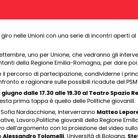
 giro nelle Unioni con una serie di incontri aperti al
settembre, uno per Unione, che vedranno gli inter
tanti della Regione Emilia-Romagna, per dare poi vo
l percorso di partecipazione, condividerne i princi
fronto e ragionare sulle possibili ricadute del PSM 
giugno dalle 17.30 alle 19.30 al Teatro Spazio 
sta prima tappa è quello delle Politiche giovanili.
a Sofia Nardacchione, interverranno
Matteo Lepor
itative, Lavoro,Politiche giovanili della Regione E
ivo dell’argomento con la proiezione del video sull
on
Alessandro Tolomelli
, Università di Bologna,
Ste