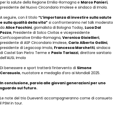
per la salute della Regione Emilia-Romagna e
Marco Panieri
,
presidente del Nuovo Circondario Imolese e sindaco di Imola.
A seguire, con il titolo
“L’importanza di investire sulla salute
e sulla qualità della vita”
si confronteranno nel talk moderato
da
Alice Facchini
, giornalista di Bologna Today,
Luca Dal
Pozzo
, Presidente di Solco Civitas e vicepresidente
Confcooperative Emilia-Romagna,
Veronica Gioiellieri
,
presidente di ASP Circondario Imolese,
Carlo Alberto Gollini
,
presidente di Legacoop Imola,
Francesca Marchetti
, sindaca
di Castel San Pietro Terme e
Paolo Tarlazzi
, direttore sanitario
dell’AUSL Imola
Di benessere e sport tratterà l’intervento di
Simone
Cerasuolo
, nuotatore e medaglia d’oro ai Mondiali 2025.
In conclusione, parola alle giovani generazioni per uno
sguardo sul futuro.
Le note del trio Dueventi accompagneranno come di consueto
il PSM in tour.