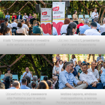
Il talk “L’importanza di investire
Marco Panieri
, presidente
sulla salute e sulla qualità
del Nuovo Circondario
della vita”
Imolese e sindaco di Imola
Massimo Fabi
, assessore
Matteo Lepore, sindaco
alle Politiche per la salute
metropolitano, e Marco
della Regione Emilia-
Panieri, presidente del Nuovo