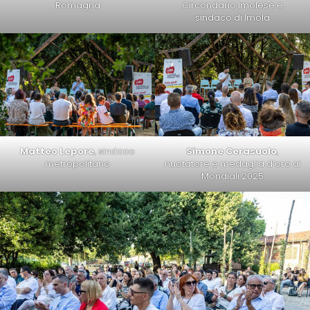
Romagna
Circondario Imolese e
sindaco di Imola
Matteo Lepore
, sindaco
Simone Cerasuolo
,
metropolitano
nuotatore e medaglia d’oro ai
Mondiali 2025