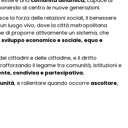
i essere una
comunità dinamica,
capace di
 ponendo al centro le nuove generazioni.
sce la forza delle relazioni sociali, il benessere
:
un luogo vivo, dove la città metropolitana
ione di proporre attivamente un sistema, che
i
sviluppo economico e sociale,
equo e
ittadini e delle cittadine, e il diritto
 rafforzando il legame tra comunità, istituzioni e
te, condivisa e partecipativa.
unità
, e rallentare quando occorre
ascoltare
,