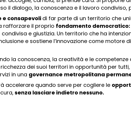
ve: accoglie, cambia, si prende cura. Si propone d
o il dialogo, la conoscenza e il lavoro condiviso,
e e consapevoli
di far parte di un territorio che uni
 rafforzare il proprio
fondamento democratico
 condivisa e giustizia. Un territorio che ha intenz
’inclusione e sostiene l’innovazione come motore d
o la conoscenza, la creatività e le competenze dei c
icchezza dei suoi territori in opportunità per tutti,
rvizi in una
governance
metropolitana permanen
rà accelerare quando serve per cogliere le
opport
 cura,
senza lasciare indietro nessuno.