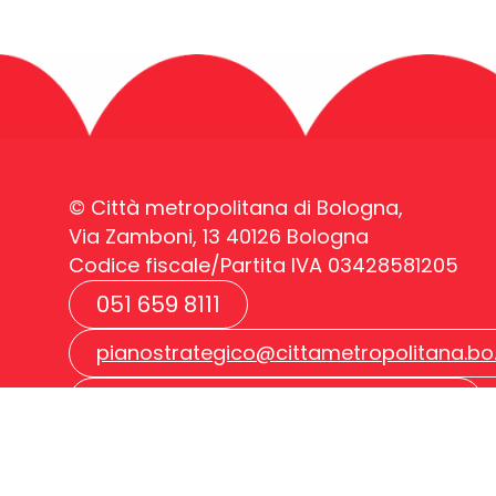
© Città metropolitana di Bologna,
Via Zamboni, 13 40126 Bologna
Codice fiscale/Partita IVA 03428581205
051 659 8111
pianostrategico@cittametropolitana.bo.
cm.bo@cert.cittametropolitana.bo.it