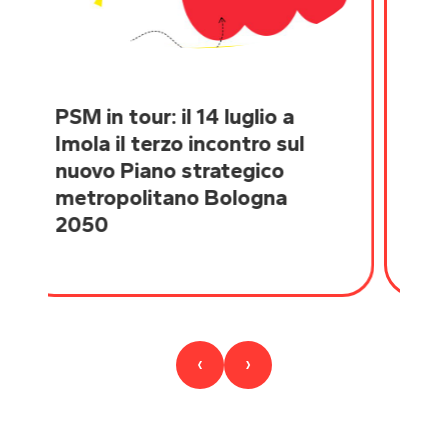
il 14 luglio a
PSM in tour: giovedì 
zo incontro sul
la seconda tappa ne
 strategico
Reno Galliera
ano Bologna
‹
›