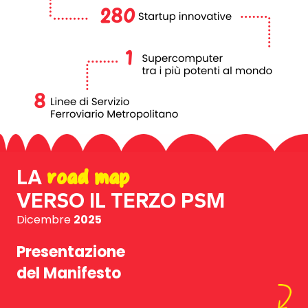
LA
road map
VERSO IL TERZO PSM
Dicembre
2025
Presentazione
del Manifesto