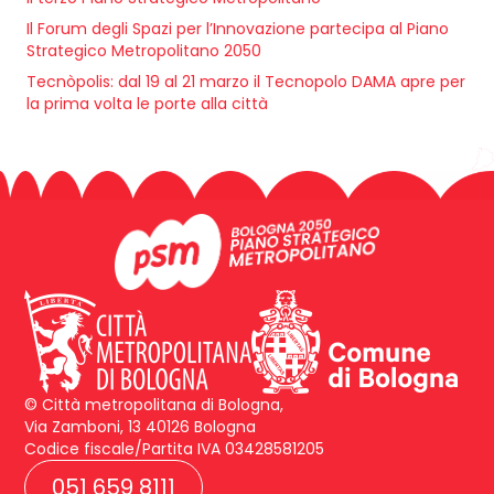
Il Forum degli Spazi per l’Innovazione partecipa al Piano
Strategico Metropolitano 2050
Tecnòpolis: dal 19 al 21 marzo il Tecnopolo DAMA apre per
la prima volta le porte alla città
© Città metropolitana di Bologna,
Via Zamboni, 13 40126 Bologna
Codice fiscale/Partita IVA 03428581205
051 659 8111